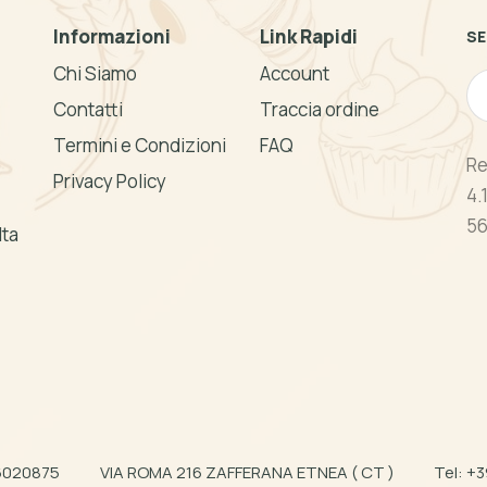
Informazioni
Link Rapidi
SE
Chi Siamo
Account
Contatti
Traccia ordine
Termini e Condizioni
FAQ
Re
Privacy Policy
4.
56
lta
66020875
VIA ROMA 216 ZAFFERANA ETNEA ( CT )
Tel:
+3