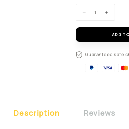
ADD T
Guaranteed safe c
Description
Reviews