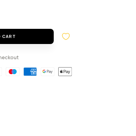
O CART
heckout