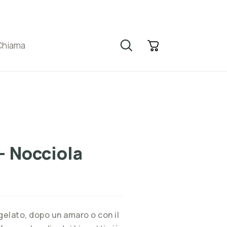
Chiama
 - Nocciola
 gelato, dopo un amaro o con il