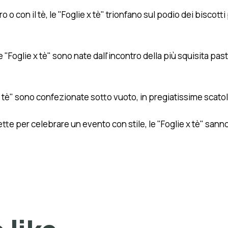
o con il tè, le "Foglie x tè" trionfano sul podio dei biscotti p
le "Foglie x tè" sono nate dall'incontro della più squisita pa
 x tè" sono confezionate sotto vuoto, in pregiatissime scatol
te per celebrare un evento con stile, le "Foglie x tè" sanno 