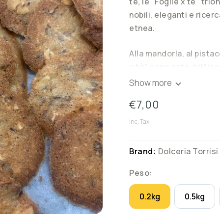
tè, le "Foglie x tè" trio
nobili, eleganti e ricerc
etnea.
Alla mandorla, al pistac
x tè" sono nate dall'inc
pasticceria svizzero-ebr
Show more
del nostro territorio.
€7,00
Friabili, leggere, crocc
Inc. Tax.
confezionate sotto vuo
da regalo di differenti
Brand:
Dolceria Torrisi
Golosissime per gli ama
Peso:
celebrare un evento con
0.2kg
0.5kg
diventare irresistibili 