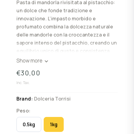
Pasta di mandorla rivisitata al pistacchio:
un dolce che fonde tradizione e
innovazione. L’impasto morbido e
profumato combina la dolcezza naturale
delle mandorle con la croccantezza e il
sapore intenso del pistacchio, creando un
equilibrio unico di gusto e consistenza.
Ideale per chi desidera esplorare nuovi
Show more
sapori senza perdere la genuinità della
€30,00
ricetta classica, questa variante regala
un’esperienza gustativa raffinata e
Inc. Tax.
sorprendente. Perfetta da gustare in ogni
Brand:
Dolceria Torrisi
momento della giornata, sia come
dessert che come dolce
Peso:
accompagnamento a tè e caffè.
0.5kg
1kg