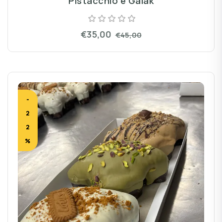
Pistacchio e Galak
€35,00
€45,00
-
2
2
%