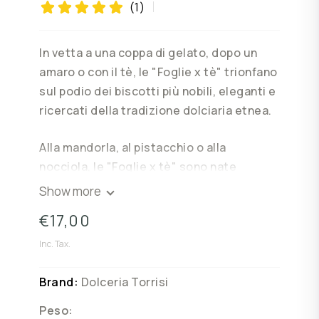
(1)
In vetta a una coppa di gelato, dopo un
amaro o con il tè, le "Foglie x tè" trionfano
sul podio dei biscotti più nobili, eleganti e
ricercati della tradizione dolciaria etnea.
Alla mandorla, al pistacchio o alla
nocciola, le "Foglie x tè" sono nate
dall'incontro della più squisita pasticceria
Show more
svizzero-ebraica con gli ingredienti tipici
€17,00
del nostro territorio.
Inc. Tax.
Friabili, leggere, croccantissime, le
"Foglie x tè" sono confezionate sotto
Brand:
Dolceria Torrisi
vuoto, in pregiatissime scatole da regalo
Peso:
di differenti dimensioni.