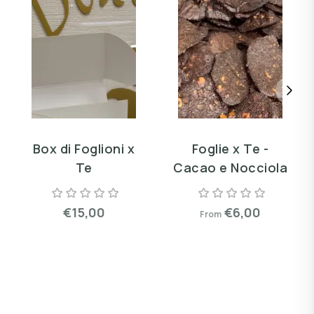
Box di Foglioni x
Foglie x Te -
Te
Cacao e Nocciola
€15,00
€6,00
From