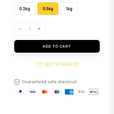
0.2kg
0.5kg
1kg
Golosissime per gli amanti del crunch,
perfette per celebrare un evento con
stile, le "Foglie x tè" sanno diventare
irresistibili sin dal primo assaggio.
ADD TO CART
ADD TO WISHLIST
Guaranteed safe checkout