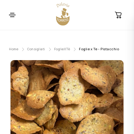
Home
Consigliati
FoglieXTè
Foglie x Te - Pistacchio