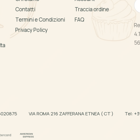
Contatti
Traccia ordine
Termini e Condizioni
FAQ
Re
Privacy Policy
4.
56
lta
66020875
VIA ROMA 216 ZAFFERANA ETNEA ( CT )
Tel:
+3