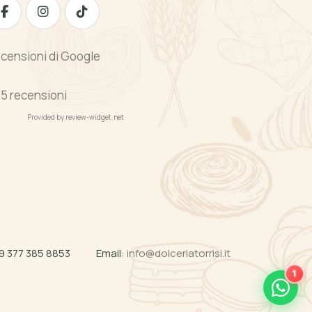
censioni di Google
1
5 recensioni
Provided by
review-widget.net
9 377 385 8853
Email:
info@dolceriatorrisi.it
1