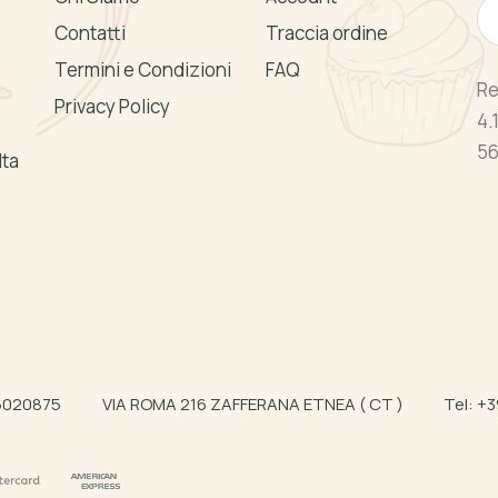
Contatti
Traccia ordine
Termini e Condizioni
FAQ
Re
Privacy Policy
4.
56
lta
66020875
VIA ROMA 216 ZAFFERANA ETNEA ( CT )
Tel:
+3