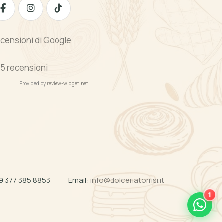
censioni di Google
1
5 recensioni
Provided by
review-widget.net
9 377 385 8853
Email:
info@dolceriatorrisi.it
1